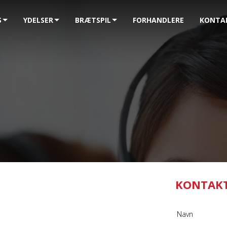
S
YDELSER
BRÆTSPIL
FORHANDLERE
KONTA
KONTAK
Navn